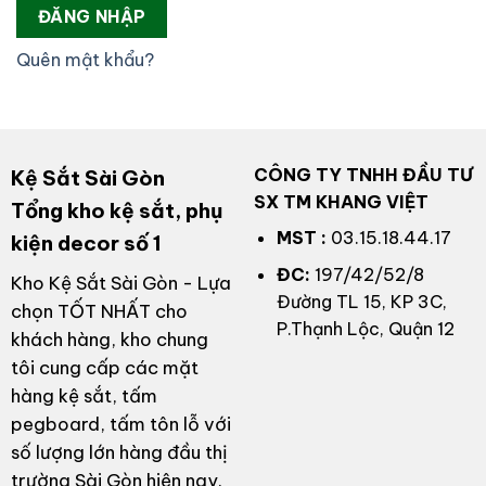
ĐĂNG NHẬP
Quên mật khẩu?
CÔNG TY TNHH ĐẦU TƯ
Kệ Sắt Sài Gòn
SX TM KHANG VIỆT
Tổng kho kệ sắt, phụ
MST :
03.15.18.44.17
kiện decor số 1
ĐC:
197/42/52/8
Kho Kệ Sắt Sài Gòn - Lựa
Đường TL 15, KP 3C,
chọn TỐT NHẤT cho
P.Thạnh Lộc, Quận 12
khách hàng, kho chung
tôi cung cấp các mặt
hàng kệ sắt, tấm
pegboard, tấm tôn lỗ với
số lượng lớn hàng đầu thị
trường Sài Gòn hiện nay.