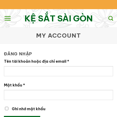
Skip
to
KỆ SẮT SÀI GÒN
content
MY ACCOUNT
ĐĂNG NHẬP
Tên tài khoản hoặc địa chỉ email
*
Mật khẩu
*
Ghi nhớ mật khẩu